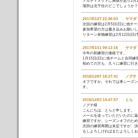
アルティメットに興味があり2月
場所は北千住のどこでしょうか？
2017/01/27 22:46:03 ヤマダ
次回の練習は2月5日(日)に他チ
参加希望の方は書き込みお願いし
リターン単独練習は2月12日(日
2017/01/11 09:12:16 ヤマダ
今年の初練習の連絡です。
1月15日(日)に他チームと合同
初めての方も、久々に練習に行き
2016/12/07 18:27:41 ノグチ
オフですか。それでは来シーズ
す。
2016/12/03 14:47:57 とら
ノグチ様
こんにちは、とらと申します。
メールを送っていただいたのに返
練習ですが、シーズンオフのため
次回の練習再開は未定ですが、決
もしよろしければまたよろしくお