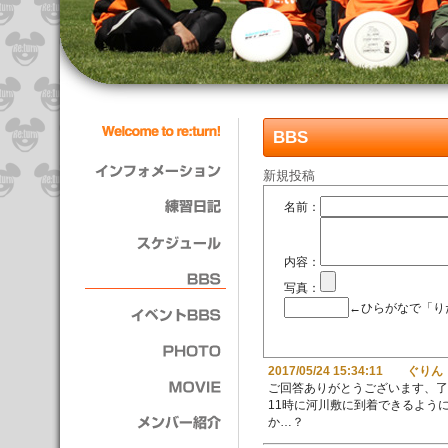
BBS
新規投稿
名前：
内容：
写真：
←ひらがなで「り
2017/05/24 15:34:11 ぐりん
ご回答ありがとうございます、了
11時に河川敷に到着できるよう
か…？