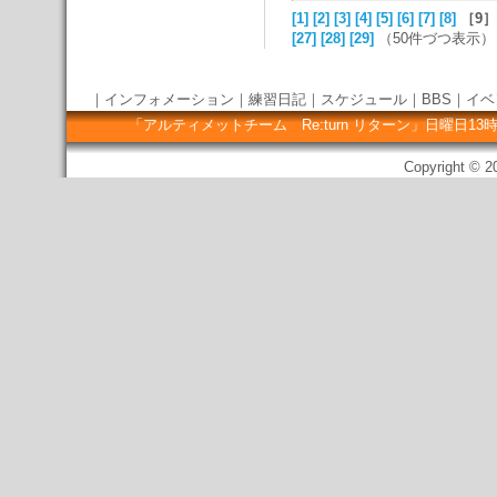
[1]
[2]
[3]
[4]
[5]
[6]
[7]
[8]
［9］
[27]
[28]
[29]
（50件づつ表示）
｜
インフォメーション
｜
練習日記
｜
スケジュール
｜
BBS
｜
イベ
「アルティメットチーム Re:turn リターン」日曜
Copyright © 20