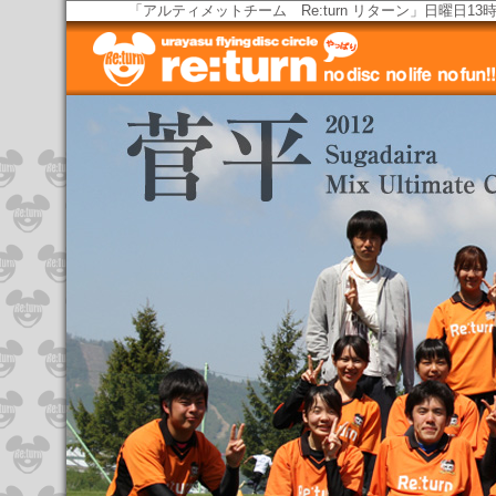
「アルティメットチーム Re:turn リターン」日曜