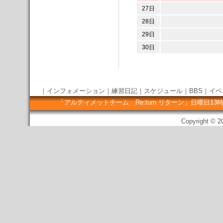
27日
28日
29日
30日
｜
インフォメーション
｜
練習日記
｜
スケジュール
｜
BBS
｜
イベ
「アルティメットチーム Re:turn リターン」日曜
Copyright © 20