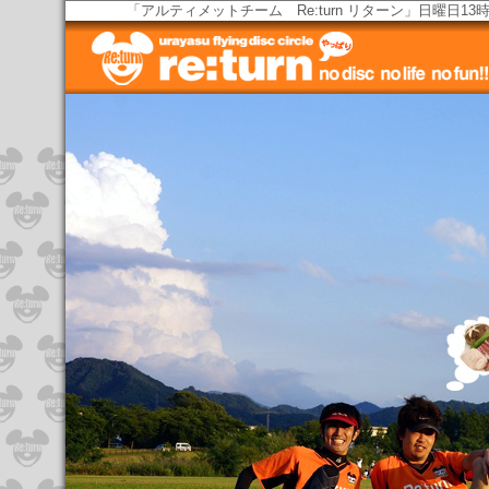
「アルティメットチーム Re:turn リターン」日曜