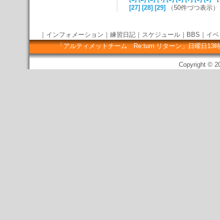
[27]
[28]
[29]
（50件づつ表示）
｜
インフォメーション
｜
練習日記
｜
スケジュール
｜
BBS
｜
イベ
「アルティメットチーム Re:turn リターン」日曜
Copyright © 20