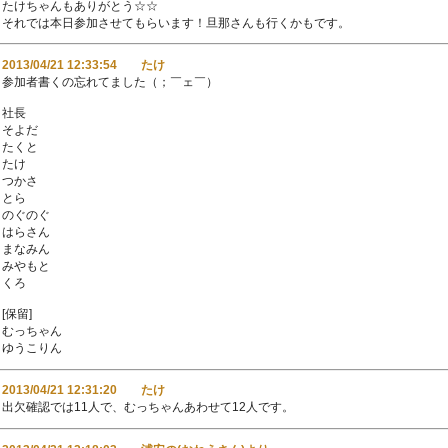
たけちゃんもありがとう☆☆
それでは本日参加させてもらいます！旦那さんも行くかもです。
2013/04/21 12:33:54 たけ
参加者書くの忘れてました（；￣ェ￣）
社長
そよだ
たくと
たけ
つかさ
とら
のぐのぐ
はらさん
まなみん
みやもと
くろ
[保留]
むっちゃん
ゆうこりん
2013/04/21 12:31:20 たけ
出欠確認では11人で、むっちゃんあわせて12人です。