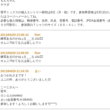
もんちゃん
ヤマダ
菅平ミックスの個人エントリー締切は6日（月・祝）です。参加希望者は5月1日の
たはコージへメールしてね。
必要な個人情報は、郵便番号、住所、氏名、背番号、電話番号、JFDA会員番号（
００円割引）、参加賞のＴシャツのサイズ（ＳＳ～ＸＬ）です。
2013/04/29 23:06:32 Ron
練習あるのかねぇ(( _ _ ))..zzzZZ
オムニ?!出てる人は楽しんで☆
2013/04/29 23:06:05 Ron
練習あるのかねぇ(( _ _ ))..zzzZZ
オムニ?!出てる人は楽しんで☆
2013/04/29 21:24:35 まい
おつかれさまです！
ユニの件、ありがとうございました:D
こーじさんへ
菅平、
ロシエル(vortex)
まい(会員番号:A-06444)
参加します！よろしくお願いします?(*^^*)