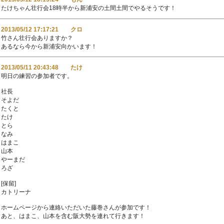
たけちゃん壮行会18時半から新浦安の土間土間でやるそうです！
2013/05/12 17:17:21 クロ
竹さん壮行会ありますか？
あるなら今から新浦安向かいます！
2013/05/11 20:43:48 たけ
明日の練習の参加者です。
社長
そよだ
たくと
たけ
とら
なみ
はまこ
山本
やーまだ
ろざ
[保留]
カトリーナ
ホームページから連絡いただいた藤巻さんが参加です！
あと、はまこ、山本を含む阪大勢を連れて行きます！