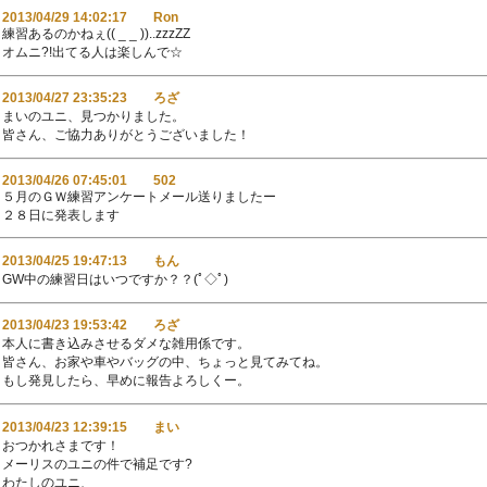
2013/04/29 14:02:17 Ron
練習あるのかねぇ(( _ _ ))..zzzZZ
オムニ?!出てる人は楽しんで☆
2013/04/27 23:35:23 ろざ
まいのユニ、見つかりました。
皆さん、ご協力ありがとうございました！
2013/04/26 07:45:01 502
５月のＧＷ練習アンケートメール送りましたー
２８日に発表します
2013/04/25 19:47:13 もん
GW中の練習日はいつですか？？(ﾟ◇ﾟ)
2013/04/23 19:53:42 ろざ
本人に書き込みさせるダメな雑用係です。
皆さん、お家や車やバッグの中、ちょっと見てみてね。
もし発見したら、早めに報告よろしくー。
2013/04/23 12:39:15 まい
おつかれさまです！
メーリスのユニの件で補足です?
わたしのユニ、