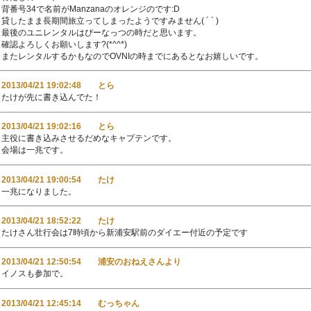
背番号34で名前がManzanaのオレンジのです:D
貸したまま長期間旅立ってしまったようですみません( ´ ` )
最後のユニレンタルはぴーなっつの時だと思います。
確認よろしくお願いします?(*^^*)
またレンタルするかもなのでOVNIの時までにあるとなお嬉しいです。
2013/04/21 19:02:48 とら
たけが先に書き込んでた！
2013/04/21 19:02:16 とら
主役に書き込みさせるだめなキャプテンです。
会場は一兆です。
2013/04/21 19:00:54 たけ
一兆になりました。
2013/04/21 18:52:22 たけ
たけさん壮行会は7時頃から新浦安駅前のダイエー付近の予定です
2013/04/21 12:50:54 浦安のおねえさんより
イノスも参加で。
2013/04/21 12:45:14 むっちゃん