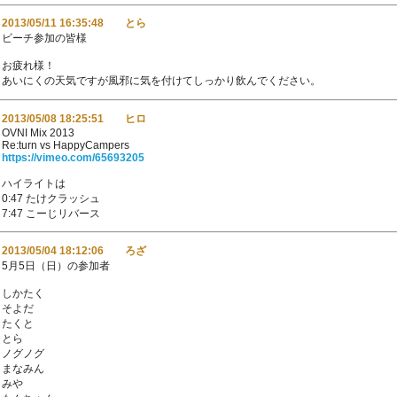
2013/05/11 16:35:48 とら
ビーチ参加の皆様
お疲れ様！
あいにくの天気ですが風邪に気を付けてしっかり飲んでください。
2013/05/08 18:25:51 ヒロ
OVNI Mix 2013
Re:turn vs HappyCampers
https://vimeo.com/65693205
ハイライトは
0:47 たけクラッシュ
7:47 こーじリバース
2013/05/04 18:12:06 ろざ
5月5日（日）の参加者
しかたく
そよだ
たくと
とら
ノグノグ
まなみん
みや