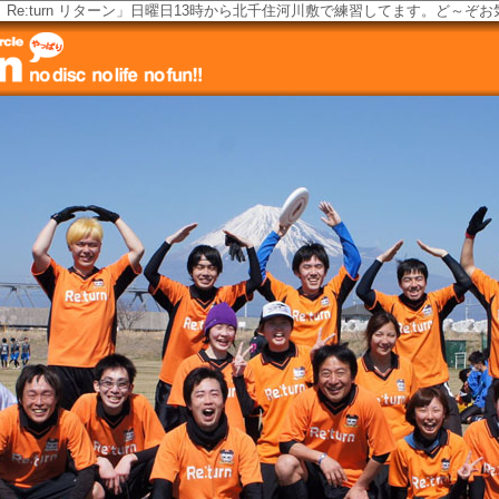
Re:turn リターン」日曜日13時から北千住河川敷で練習してます。ど～ぞ