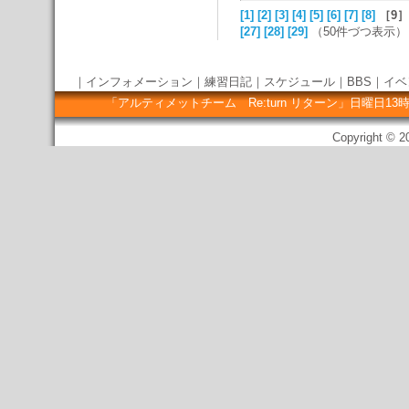
[1]
[2]
[3]
[4]
[5]
[6]
[7]
[8]
［9］
[27]
[28]
[29]
（50件づつ表示）
｜
インフォメーション
｜
練習日記
｜
スケジュール
｜
BBS
｜
イベ
「アルティメットチーム Re:turn リターン」日曜
Copyright © 20