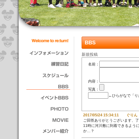
BBS
新規投稿
名前：
内容：
写真：
←ひらがなで「り
2017/05/24 15:34:11 ぐりん
ご回答ありがとうございます、了
11時に河川敷に到着できるよう
か…？