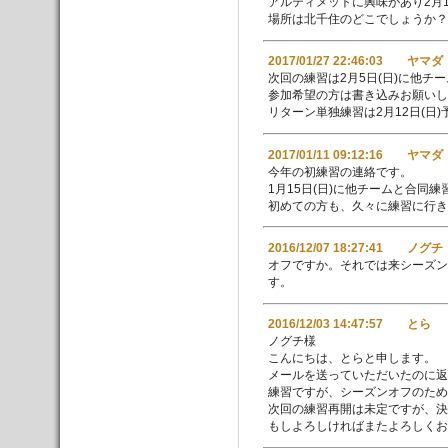
アルティメットに興味があり2月
場所は北千住のどこでしょうか？
2017/01/27 22:46:03 ヤマダ
次回の練習は2月5日(日)に他チ
参加希望の方は書き込みお願いし
リターン単独練習は2月12日(日
2017/01/11 09:12:16 ヤマダ
今年の初練習の連絡です。
1月15日(日)に他チームと合同
初めての方も、久々に練習に行き
2016/12/07 18:27:41 ノグチ
オフですか。それでは来シーズ
す。
2016/12/03 14:47:57 とら
ノグチ様
こんにちは、とらと申します。
メールを送っていただいたのに返
練習ですが、シーズンオフのため
次回の練習再開は未定ですが、決
もしよろしければまたよろしくお