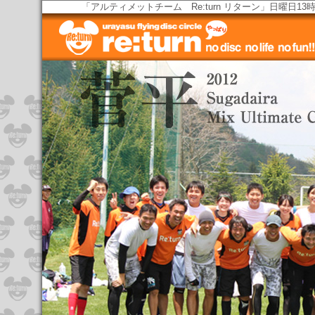
「アルティメットチーム Re:turn リターン」日曜