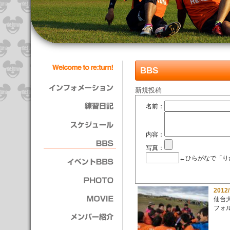
BBS
新規投稿
名前：
内容：
写真：
←ひらがなで「り
2012
仙台大
フォ