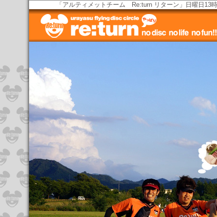
「アルティメットチーム Re:turn リターン」日曜