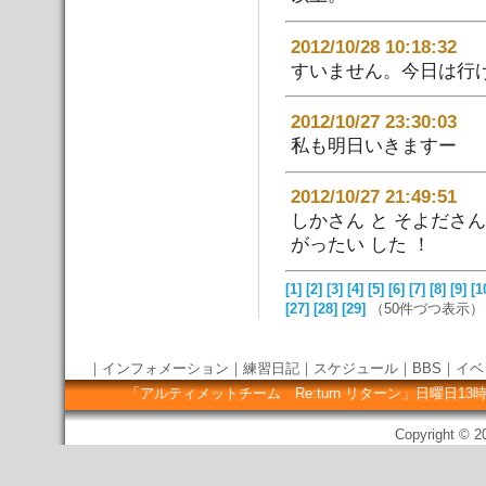
2012/10/28 10:18:
すいません。今日は行
2012/10/27 23:30:
私も明日いきますー
2012/10/27 21:49:
しかさん と そよださん
がったい した ！
[1]
[2]
[3]
[4]
[5]
[6]
[7]
[8]
[9]
[1
[27]
[28]
[29]
（50件づつ表示）
｜
インフォメーション
｜
練習日記
｜
スケジュール
｜
BBS
｜
イベ
「アルティメットチーム Re:turn リターン」日曜
Copyright © 20