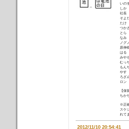
いの
しか
社長 
そよ
たけ
つかさ
とら
なみ
ノグ
原伸
はる
みや
むっ
もん
やす
ろざ
ロン
【保
ちか
※正
スケ
れて
2012/11/10 20:54:41