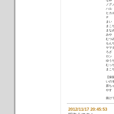
ノグ
ハル
ヒカ
Ｐ
まい
まこ
まな
みや
むつ
もん
ヤマ
ろざ
ロン
ゆう
むっ
まこ
【保
いの
原ち
やす
抜け
2012/11/17 20:45: