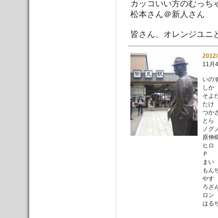
カッコいい方のむっち
松本さん＠新人さん
皆さん、オレンジユニ
2012
11月
いの
しか
そよ
たけ
つか
とら
ノグ
原伸
ヒロ
Ｐ
まい
もん
やす
ろざ
ロン
はる