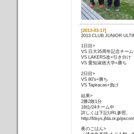
[2013-03-17]
2013 CLUB JUNIOR ULTI
1日目>
VS 日大35周年記念チーム
VS LAKERS改=引き分け
VS 愛知淑徳大学=勝ち
2日目>
VS 80's=勝ち
VS Tapiracas=負け
結果>
2勝2敗1分
18位/24チーム中
詳しくは下記URL参照。
http://fdsys.jfda.or.jp/psc
夜のごはん>