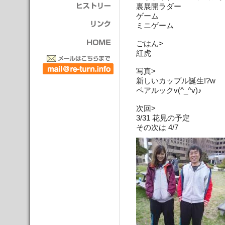
裏展開ラダー
ゲーム
ミニゲーム
ごはん>
紅虎
写真>
新しいカップル誕生!?w
ペアルックv(^_^v)♪
次回>
3/31 花見の予定
その次は 4/7