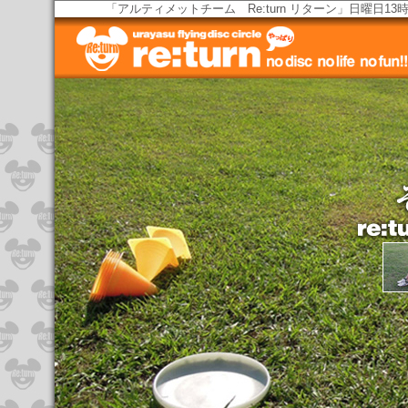
「アルティメットチーム Re:turn リターン」日曜