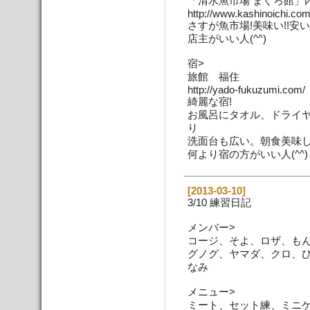
「清水魚市場 まぐろ館」
http://www.kashinoichi.com
さすが魚市場!美味い!!安い
店主がいい人(^^)
宿>
旅館 福住
http://yado-fukuzumi.com/
綺麗な宿!
お風呂にタオル、ドライ
り
洗面台も広い。朝食美味
何より宿の方がいい人(^^)
[2013-03-10]
3/10 練習日記
メンバー>
コージ、そよ、ロザ、も
グノグ、ヤマダ、クロ、
なみ
メニュー>
ミート、セット練、ミニ