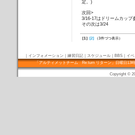
定。)
次回>
3/16-17はドリームカッ
その次は3/24
［1］
[2]
（3件づつ表示）
｜
インフォメーション
｜
練習日記
｜
スケジュール
｜
BBS
｜
イベ
「アルティメットチーム Re:turn リターン」日曜
Copyright © 20