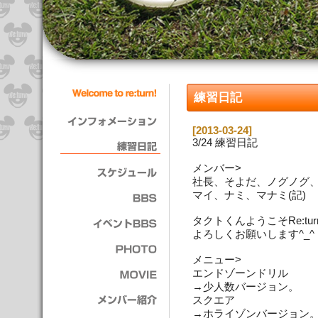
練習日記
[2013-03-24]
3/24 練習日記
メンバー>
社長、そよだ、ノグノグ、
マイ、ナミ、マナミ(記)
タクトくんようこそRe:turn
よろしくお願いします^_^
メニュー>
エンドゾーンドリル
→少人数バージョン。
スクエア
→ホライゾンバージョン