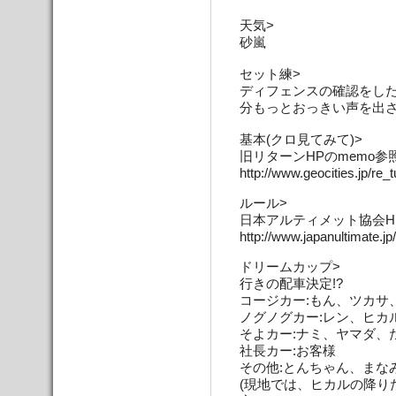
天気>
砂嵐
セット練>
ディフェンスの確認をした
分もっとおっきい声を出
基本(クロ見てみて)>
旧リターンHPのmemo参
http://www.geocities.jp/r
ルール>
日本アルティメット協会H
http://www.japanultimate.jp
ドリームカップ>
行きの配車決定!?
コージカー:もん、ツカサ
ノグノグカー:レン、ヒカ
そよカー:ナミ、ヤマダ、
社長カー:お客様
その他:とんちゃん、まな
(現地では、ヒカルの降り